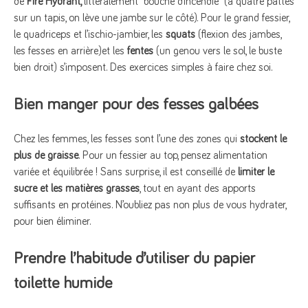
de
Fire Hydrant,
littéralement “bouche d’incendie” (à quatre pattes
sur un tapis, on lève une jambe sur le côté). Pour le grand fessier,
le quadriceps et l’ischio-jambier, les
squats
(flexion des jambes,
les fesses en arrière)et les
fentes
(un genou vers le sol, le buste
bien droit) s’imposent. Des exercices simples à faire chez soi.
Bien manger pour des fesses galbées
Chez les femmes, les fesses sont l’une des zones qui
stockent le
plus de graisse
. Pour un fessier au top, pensez alimentation
variée et équilibrée ! Sans surprise, il est conseillé de
limiter le
sucre et les matières grasses
, tout en ayant des apports
suffisants en protéines. N’oubliez pas non plus de vous hydrater,
pour bien éliminer.
Prendre l’habitude d’utiliser du papier
toilette humide