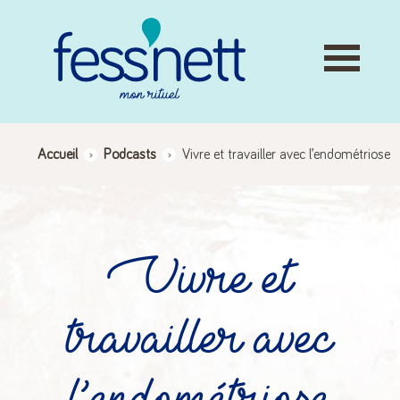
Skip
to
content
Accueil
>
Podcasts
>
Vivre et travailler avec l’endométriose
Vivre et
travailler avec
l’endométriose